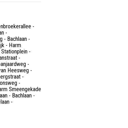
enbroekerallee -
an -
g - Bachlaan -
jk - Harm
Stationplein -
nstraat -
panjaardweg -
 van Heesweg -
ergstraat -
ionsweg -
- Harm Smeengekade
an - Bachlaan -
laan -