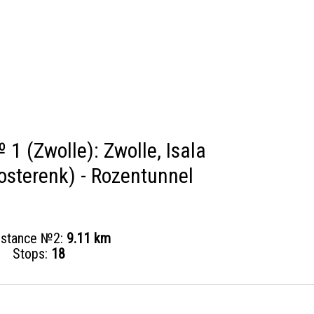
1 (Zwolle): Zwolle, Isala
osterenk) - Rozentunnel
distance №2:
9.11 km
Stops:
18