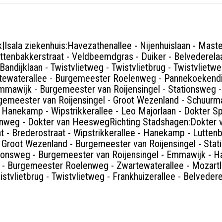
|Isala ziekenhuis:Havezathenallee - Nijenhuislaan - Mast
ottenbakkerstraat - Veldbeemdgras - Duiker - Belvederela
Bandijklaan - Twistvlietweg - Twistvlietbrug - Twistvlietwe
tewaterallee - Burgemeester Roelenweg - Pannekoekendi
awijk - Burgemeester van Roijensingel - Stationsweg - 
gemeester van Roijensingel - Groot Wezenland - Schuurma
- Hanekamp - Wipstrikkerallee - Leo Majorlaan - Dokter S
enweg - Dokter van HeeswegRichting Stadshagen:Dokter
 - Brederostraat - Wipstrikkerallee - Hanekamp - Luttenb
 Groot Wezenland - Burgemeester van Roijensingel - Stat
ationsweg - Burgemeester van Roijensingel - Emmawijk 
 - Burgemeester Roelenweg - Zwartewaterallee - Mozartla
istvlietbrug - Twistvlietweg - Frankhuizerallee - Belvedere