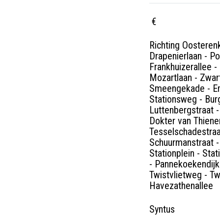
€
Richting Oosterenk
Drapenierlaan - P
Frankhuizerallee - 
Mozartlaan - Zwar
Smeengekade - Emm
Stationsweg - Bur
Luttenbergstraat 
Dokter van Thien
Tesselschadestraat
Schuurmanstraat -
Stationplein - St
- Pannekoekendijk
Twistvlietweg - Tw
Havezathenallee
Syntus