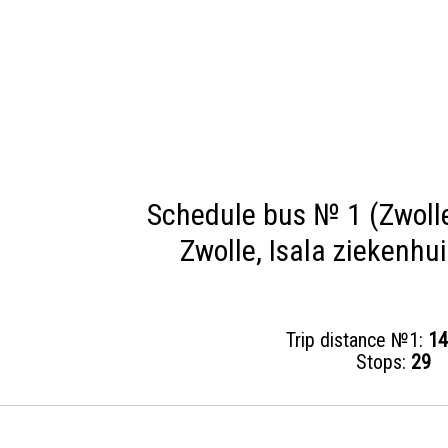
Schedule bus № 1 (Zwolle
Zwolle, Isala ziekenhu
Trip distance №1:
14
Stops:
29