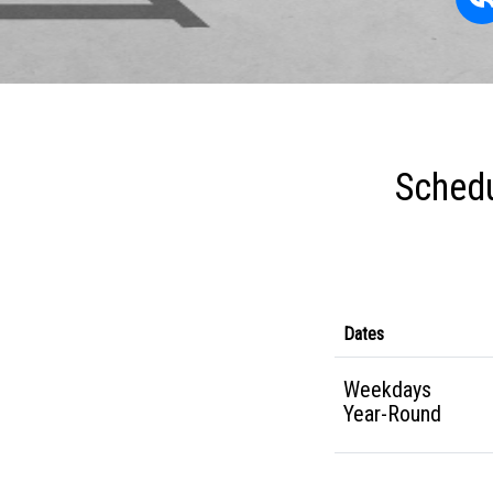
Schedu
Dates
Weekdays
Year-Round