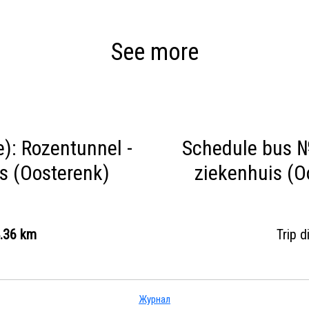
See more
): Rozentunnel -
Schedule bus № 
is (Oosterenk)
ziekenhuis (O
.36 km
Trip 
Журнал