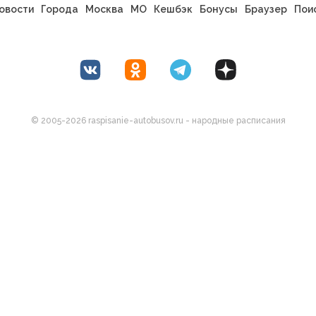
овости
Города
Москва
МО
Кешбэк
Бонусы
Браузер
Пои
© 2005-2026 raspisanie-autobusov.ru - народные расписания