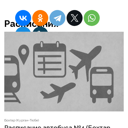
Расписания
Бохтар (Курган-Тюбе)
Расписание автобуса №4 (Бохтар