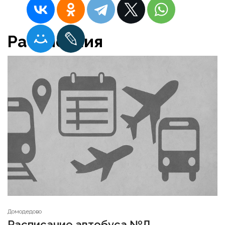
Расписания
Домодедово
Расписание автобуса №Д