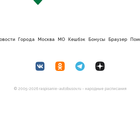
овости
Города
Москва
МО
Кешбэк
Бонусы
Браузер
Пои
© 2005-2026 raspisanie-autobusov.ru - народные расписания