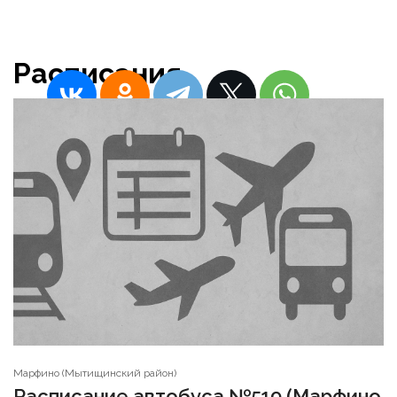
Admin
Расписания
Марфино (Мытищинский район)
Расписание автобуса №519 (Марфино