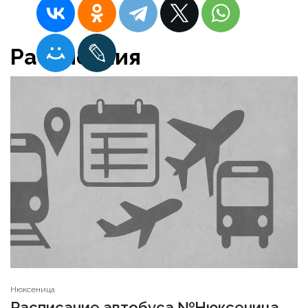
Расписания
Нюксеница
Расписание автобуса №Нюксеница