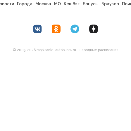
овости
Города
Москва
МО
Кешбэк
Бонусы
Браузер
Пои
© 2005-2026 raspisanie-autobusov.ru - народные расписания