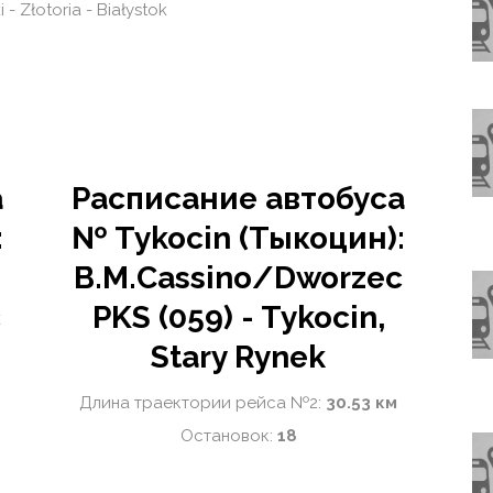
 - Złotoria - Białystok
а
Расписание автобуса
:
№ Tykocin (Тыкоцин):
-
B.M.Cassino/Dworzec
c
PKS (059) - Tykocin,
Stary Rynek
Длина траектории рейса №2:
30.53 км
Остановок:
18