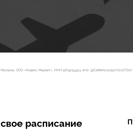
Реклама. ООО «Яндекс Маркет», ИНН 9704254424, erid: 5jtCeReNx12oajvH2vGTbcV
П
свое расписание