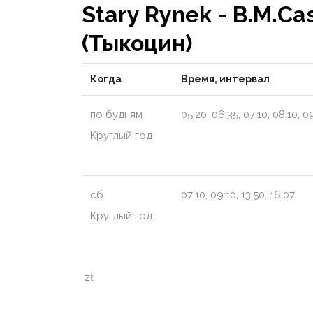
Stary Rynek - B.M.Ca
(Тыкоцин)
Когда
Время, интервал
по будням
05:20, 06:35, 07:10, 08:10, 09:
Круглый год
сб
07:10, 09:10, 13:50, 16:07
Круглый год
zł