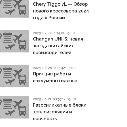
Chery Tiggo 7L — Обзор
нового кроссовера 2024
года в России
2025-07-21T21:14:18+03:00
Changan UNI-S: новая
звезда китайских
производителей
2025-06-26T11:13:42+03:00
Принцип работы
вакуумного насоса
2025-06-21T08:55:17+03:00
Газосиликатные блоки:
теплоизоляция и
прочность