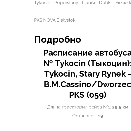
Tykocin - Popowlany - Lipniki - Dobki - Siekierki
PKS NOVA Białystok
Подробно
Расписание автобус
№ Tykocin (Тыкоцин)
Tykocin, Stary Rynek 
B.M.Cassino/Dworze
PKS (059)
Длина траектории рейса №1:
29.5 км
Остановок:
19