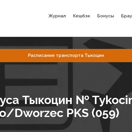
Журнал
Кешбэк
Бонусы
Брау
Расписание транспорта Тыкоцин
са Тыкоцин № Tykocin:
no/Dworzec PKS (059)