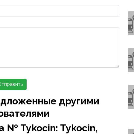
Отправить
едложенные другими
ователями
 № Tykocin: Tykocin,