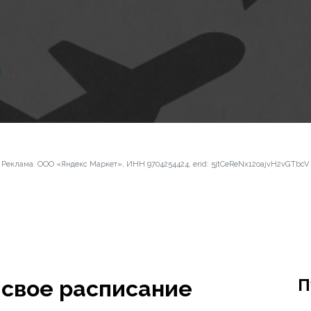
Реклама. ООО «Яндекс Маркет», ИНН 9704254424, erid: 5jtCeReNx12oajvH2vGTbcV
П
свое расписание