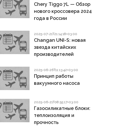
Chery Tiggo 7L — Обзор
нового кроссовера 2024
года в России
2025-07-21T21:14:18+03:00
Changan UNI-S: новая
звезда китайских
производителей
2025-06-26T11:13:42+03:00
Принцип работы
вакуумного насоса
2025-06-21T08:55:17+03:00
Газосиликатные блоки:
теплоизоляция и
прочность