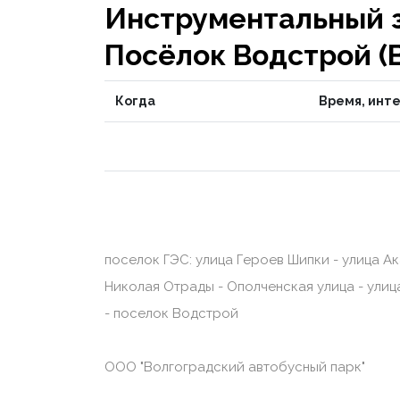
Инструментальный з
Посёлок Водстрой (
Когда
Время, инт
поселок ГЭС: улица Героев Шипки - улица Ак
Николая Отрады - Ополченская улица - улиц
- поселок Водстрой
ООО "Волгоградский автобусный парк"