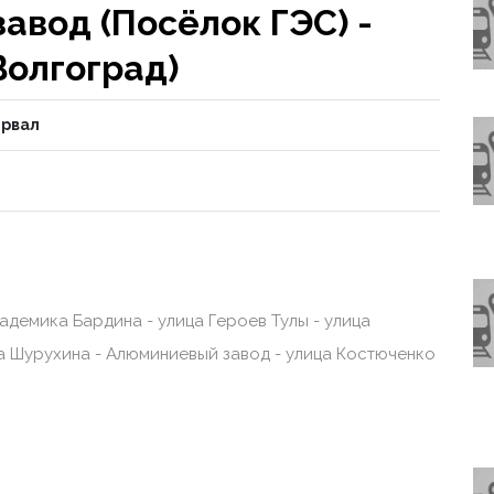
авод (Посёлок ГЭС) -
Волгоград)
ервал
адемика Бардина - улица Героев Тулы - улица
а Шурухина - Алюминиевый завод - улица Костюченко