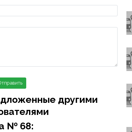
Отправить
едложенные другими
ователями
а № 68: