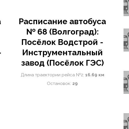
а
Расписание автобуса
№ 68 (Волгоград):
Посёлок Водстрой -
-
Инструментальный
завод (Посёлок ГЭС)
Длина траектории рейса №2:
16.69 км
Остановок:
29