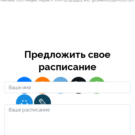
Реклама. ООО «Яндекс Маркет», ИНН 9704254424, erid: 5jtCeReNx12oajvH2vGTbcV
Дмитрия
Донского -
Суханово -
магазин
Предложить свое
2023-12-10 16:57:57
Admin
расписание