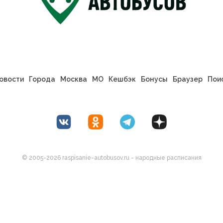
овости
Города
Москва
МО
Кешбэк
Бонусы
Браузер
Пои
© 2005-2026 raspisanie-autobusov.ru - народные расписания