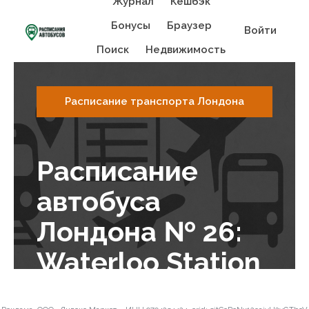
Журнал
Кешбэк
Бонусы
Браузер
Войти
Поиск
Недвижимость
Расписание транспорта Лондона
Расписание
автобуса
Лондона № 26:
Waterloo Station
/ Waterloo Road