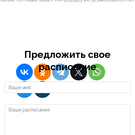
Реклама. ООО «Яндекс Маркет», ИНН 9704254424, erid: 5jtCeReNx12oajvH2vGTbcV
(Stop C) - St Mary
of Eton Church
(Stop N)
2023-12-10 16:57:57
Admin
Предложить свое
расписание