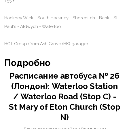
1.55 £
Hackney Wick - South Hackney - Shoreditch - Bank - St
Paul's - Aldwych - Waterloo
HCT Group (from Ash Grove (HK) garage)
Подробно
Расписание автобуса № 26
(Лондон): Waterloo Station
/ Waterloo Road (Stop C) -
St Mary of Eton Church (Stop
N)