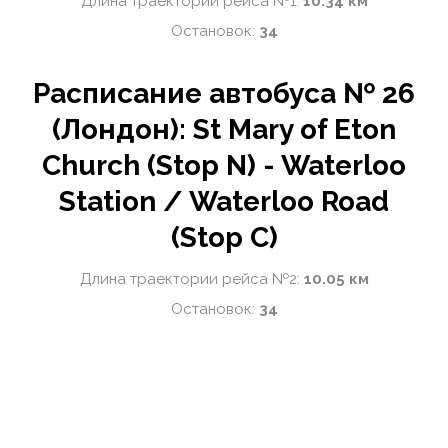
Длина траектории рейса №1:
10.34 км
Остановок:
34
Расписание автобуса № 26
(Лондон): St Mary of Eton
Church (Stop N) - Waterloo
Station / Waterloo Road
(Stop C)
Длина траектории рейса №2:
10.05 км
Остановок:
34