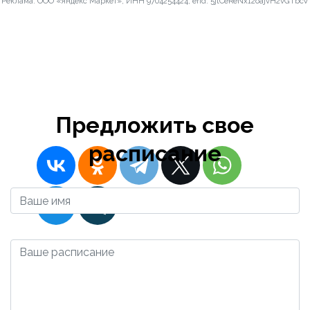
Реклама. ООО «Яндекс Маркет», ИНН 9704254424, erid: 5jtCeReNx12oajvH2vGTbcV
улица, 2 -
Станция метро
Пионерская
2023-12-10 16:57:57
Admin
Предложить свое
расписание