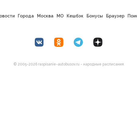
овости
Города
Москва
МО
Кешбэк
Бонусы
Браузер
Пои
© 2005-2026 raspisanie-autobusov.ru - народные расписания