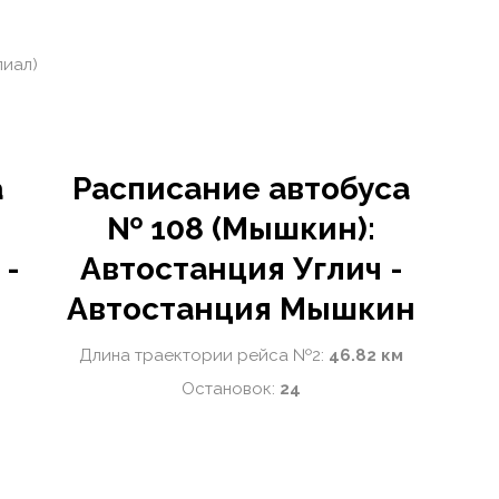
лиал)
а
Расписание автобуса
№ 108 (Мышкин):
 -
Автостанция Углич -
Автостанция Мышкин
Длина траектории рейса №2:
46.82 км
Остановок:
24