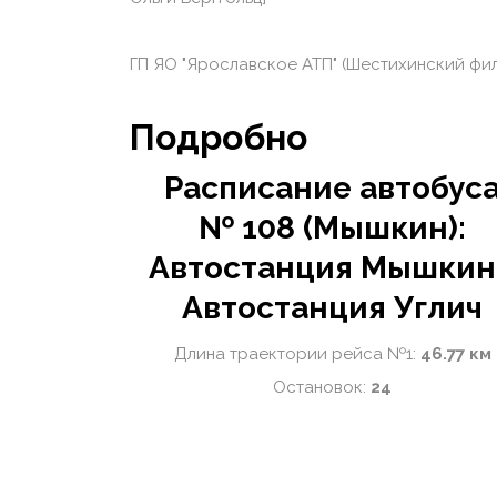
ГП ЯО "Ярославское АТП" (Шестихинский фи
Подробно
Расписание автобус
№ 108 (Мышкин):
Автостанция Мышкин
Автостанция Углич
Длина траектории рейса №1:
46.77 км
Остановок:
24