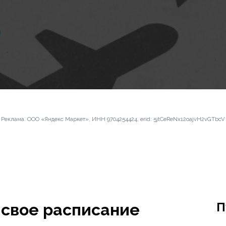
Реклама. ООО «Яндекс Маркет», ИНН 9704254424, erid: 5jtCeReNx12oajvH2vGTbcV
П
свое расписание