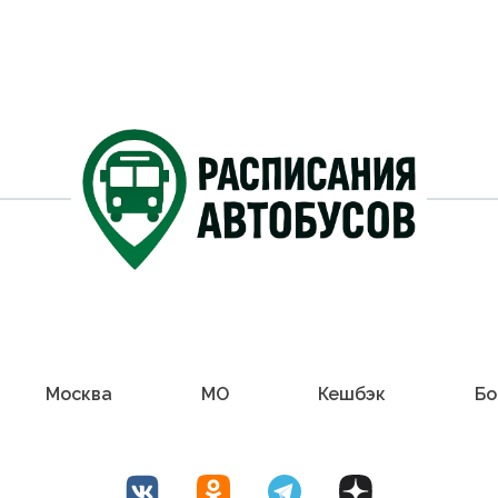
Москва
МО
Кешбэк
Бо