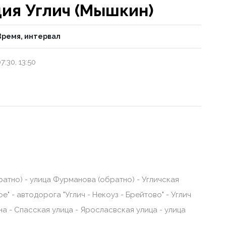
ия Углич (Мышкин)
Время, интервал
7:30, 13:50
ратно) - улица Фурманова (обратно) - Угличская
" - автодорога "Углич - Некоуз - Брейтово" - Углич
на - Спасская улица - Яросласвская улица - улица