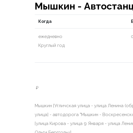
Мышкин - Автостанц
Когда
ежедневно
0
Круглый год
₽
Мышкин [Угличская улица - улица Ленина (об
улица] - автодорога "Мышкин - Воскресенское
[улица Кирова - улица 9 Января - улица Лени
Ольги Берггольц]