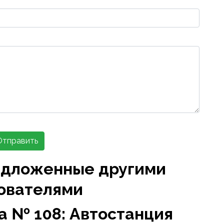
Отправить
едложенные другими
ователями
а № 108: Автостанция