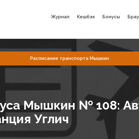
Журнал
Кешбэк
Бонусы
Брау
Расписание транспорта Мышкин
буса Мышкин № 108: А
нция Углич