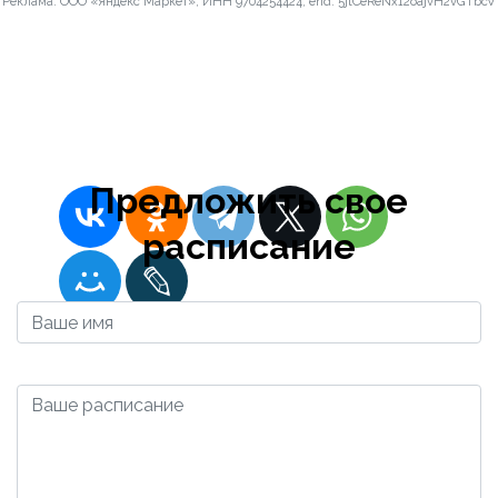
Реклама. ООО «Яндекс Маркет», ИНН 9704254424, erid: 5jtCeReNx12oajvH2vGTbcV
Посёлок
Ховарон
2023-12-13 05:33:10
Admin
Предложить свое
расписание