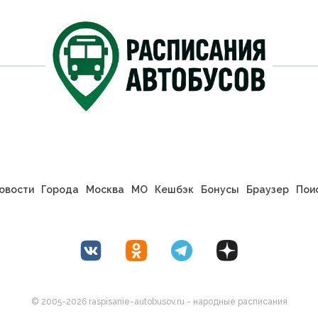
овости
Города
Москва
МО
Кешбэк
Бонусы
Браузер
Пои
© 2005-2026 raspisanie-autobusov.ru - народные расписания