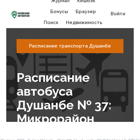
Журнал
Кешбэк
Бонусы
Браузер
Войти
Поиск
Недвижимость
Расписание транспорта Душанбе
Расписание
автобуса
Душанбе № 37:
Микрорайон
Бунёдкорон -