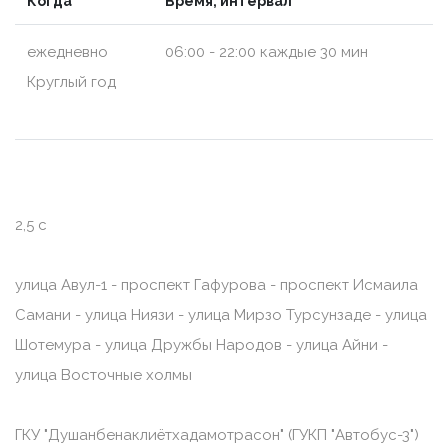
Когда
Время, интервал
ежедневно
06:00 - 22:00 каждые 30 мин
Круглый год
2,5 c
улица Авул-1 - проспект Гафурова - проспект Исмаила
Самани - улица Ниязи - улица Мирзо Турсунзаде - улица
Шотемура - улица Дружбы Народов - улица Айни -
улица Восточные холмы
ГКУ "Душанбенаклиётхадамотрасон" (ГУКП "Автобус-3")