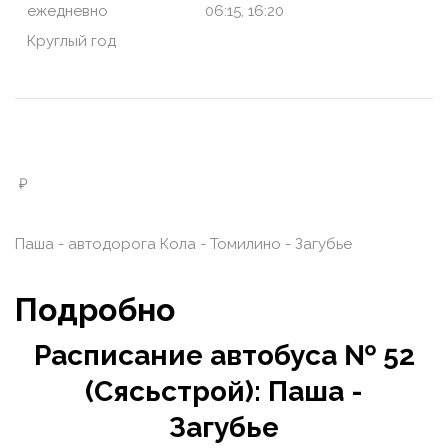
ежедневно
06:15, 16:20
Круглый год
₽
Паша - автодорога Кола - Томилино - Загубье
Подробно
Расписание автобуса № 52
(Сясьстрой): Паша -
Загубье