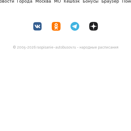
овости
Города
Москва
МО
Кешбэк
Бонусы
Браузер
Пои
© 2005-2026 raspisanie-autobusov.ru - народные расписания