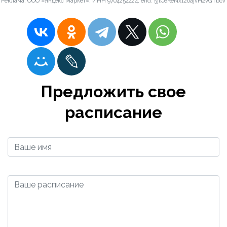
Реклама. ООО «Яндекс Маркет», ИНН 9704254424, erid: 5jtCeReNx12oajvH2vGTbcV
Предложить свое
расписание