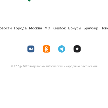
овости
Города
Москва
МО
Кешбэк
Бонусы
Браузер
Пои
© 2005-2026 raspisanie-autobusov.ru - народные расписания