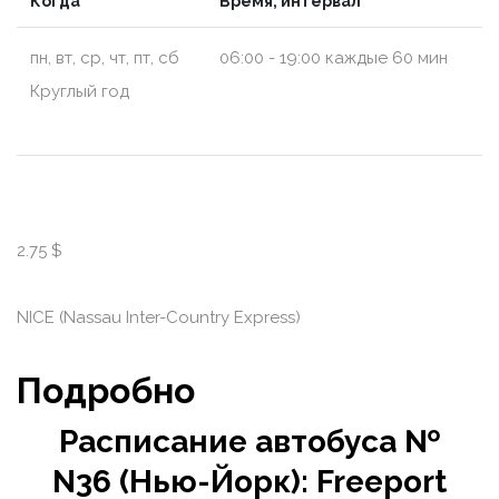
Когда
Время, интервал
пн, вт, ср, чт, пт, сб
06:00 - 19:00 каждые 60 мин
Круглый год
2.75 $
NICE (Nassau Inter-Country Express)
Подробно
Расписание автобуса №
N36 (Нью-Йорк): Freeport