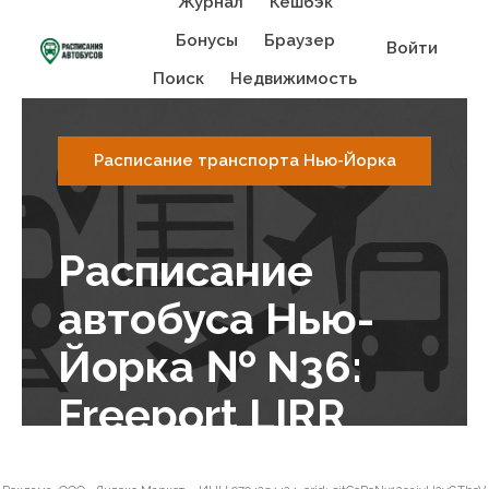
Журнал
Кешбэк
Бонусы
Браузер
Войти
Поиск
Недвижимость
Расписание транспорта Нью-Йорка
Расписание
автобуса Нью-
Йорка № N36:
Freeport LIRR
Station - Merrick