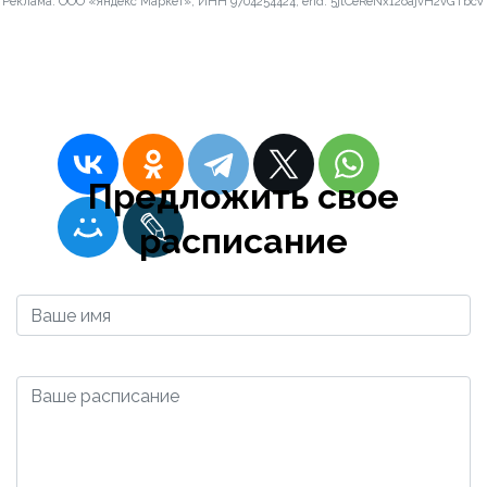
Реклама. ООО «Яндекс Маркет», ИНН 9704254424, erid: 5jtCeReNx12oajvH2vGTbcV
Rd/5 Corners
2023-12-13 05:09:28
Admin
Предложить свое
расписание