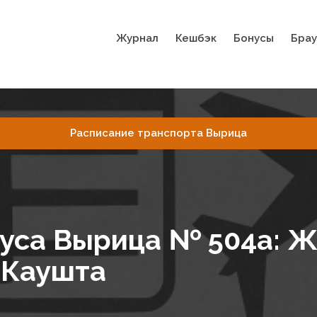
Журнал
Кешбэк
Бонусы
Брау
Расписание транспорта Вырица
буса Вырица № 504а: 
 Каушта