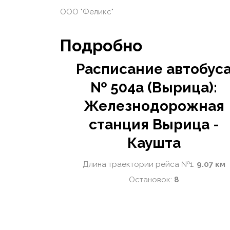
ООО "Феликс"
Подробно
Расписание автобус
№ 504а (Вырица):
Железнодорожная
станция Вырица -
Каушта
Длина траектории рейса №1:
9.07 км
Остановок:
8