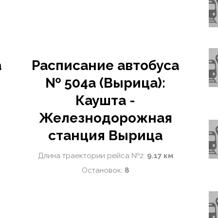
а
Расписание автобуса
№ 504а (Вырица):
Каушта -
Железнодорожная
станция Вырица
Длина траектории рейса №2:
9.17 км
Остановок:
8