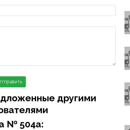
Отправить
едложенные другими
ователями
а № 504а: