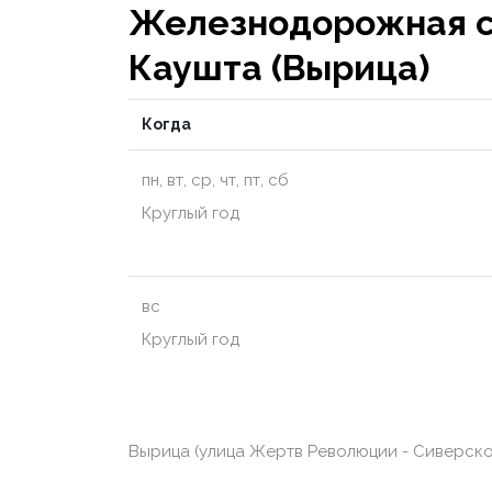
Железнодорожная с
Каушта (Вырица)
Когда
пн, вт, ср, чт, пт, сб
Круглый год
вс
Круглый год
Вырица (улица Жертв Революции - Сиверское