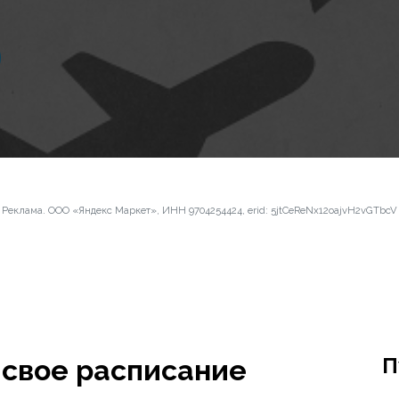
Реклама. ООО «Яндекс Маркет», ИНН 9704254424, erid: 5jtCeReNx12oajvH2vGTbcV
П
свое расписание