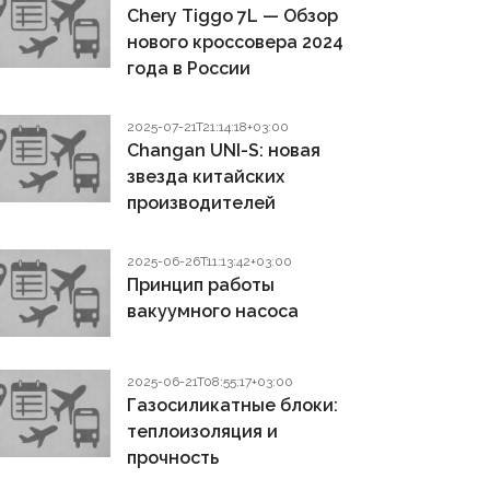
Chery Tiggo 7L — Обзор
нового кроссовера 2024
года в России
2025-07-21T21:14:18+03:00
Changan UNI-S: новая
звезда китайских
производителей
2025-06-26T11:13:42+03:00
Принцип работы
вакуумного насоса
2025-06-21T08:55:17+03:00
Газосиликатные блоки:
теплоизоляция и
прочность