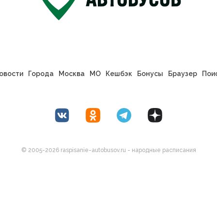
овости
Города
Москва
МО
Кешбэк
Бонусы
Браузер
Пои
© 2005-2026 raspisanie-autobusov.ru - народные расписания