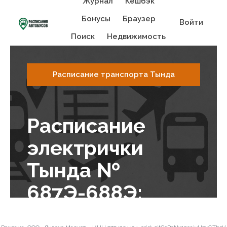
Журнал
Кешбэк
Бонусы
Браузер
Войти
Поиск
Недвижимость
Расписание транспорта Тында
Расписание
электрички
Тында №
687Э-688Э:
станция Тында -