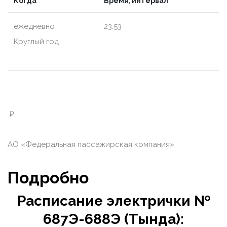
Когда
Время, интервал
ежедневно
23:53
Круглый год
₽
АО «Федеральная пассажирская компания»
Подробно
Расписание электрички №
687Э-688Э (Тында):