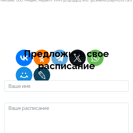
Реклама. ООО «Яндекс Маркет», ИНН 9704254424, erid: 5jtCeReNx12oajvH2vGTbcV
станция
Сковородино
2023-12-10 16:57:57
Admin
Предложить свое
расписание