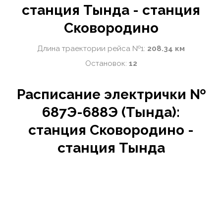
станция Тында - станция
Сковородино
Длина траектории рейса №1:
208.34 км
Остановок:
12
Расписание электрички №
687Э-688Э (Тында):
станция Сковородино -
станция Тында