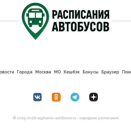
овости
Города
Москва
МО
Кешбэк
Бонусы
Браузер
Пои
© 2005-2026 raspisanie-autobusov.ru - народные расписания