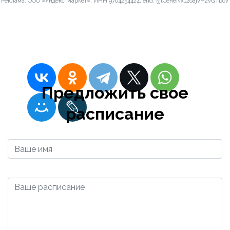
Реклама. ООО «Яндекс Маркет», ИНН 9704254424, erid: 5jtCeReNx12oajvH2vGTbcV
Решетова
2023-12-13 05:32:15
Admin
Предложить свое
расписание