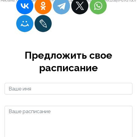
Реклама. ООО «Яндекс Маркет», ИНН 9704254424, erid: 5jtCeReNx12oajvH2vGTbcV
Предложить свое
расписание