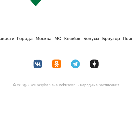
овости
Города
Москва
МО
Кешбэк
Бонусы
Браузер
Пои
© 2005-2026 raspisanie-autobusov.ru - народные расписания