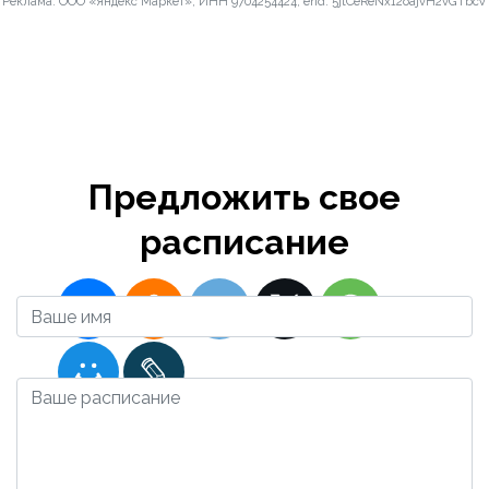
Реклама. ООО «Яндекс Маркет», ИНН 9704254424, erid: 5jtCeReNx12oajvH2vGTbcV
Александра
Невского -
Единый центр
документов
Предложить свое
2023-12-10 16:57:57
Admin
расписание