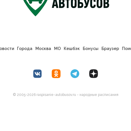
овости
Города
Москва
МО
Кешбэк
Бонусы
Браузер
Пои
© 2005-2026 raspisanie-autobusov.ru - народные расписания